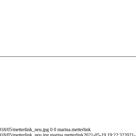
018/05/metterlink_neu.jpg
0
0
marina.metterlink
018/05/metterlink_neu.jpg
marina.metterlink
2021-05-19 19:22:32
2021-