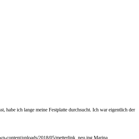
t, habe ich lange meine Festplatte durchsucht. Ich war eigentlich der
/wp-content/uploads/2018/05/metterlink_neu.jpg
Marina