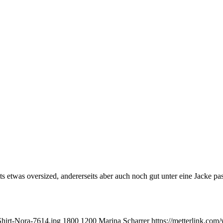
 etwas oversized, andererseits aber auch noch gut unter eine Jacke pass
Shirt-Nora-7614.jpg
1800
1200
Marina Scharrer
https://metterlink.com