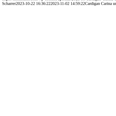
Scharrer
2023-10-22 16:36:22
2023-11-02 14:59:22
Cardigan Carina u