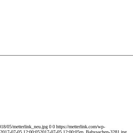
018/05/metterlink_neu.jpg
0
0
https://metterlink.com/wp-
2017-07-05 12:00:05
2017-07-05 12:00:05
rp_Babysachen-3281.jpg