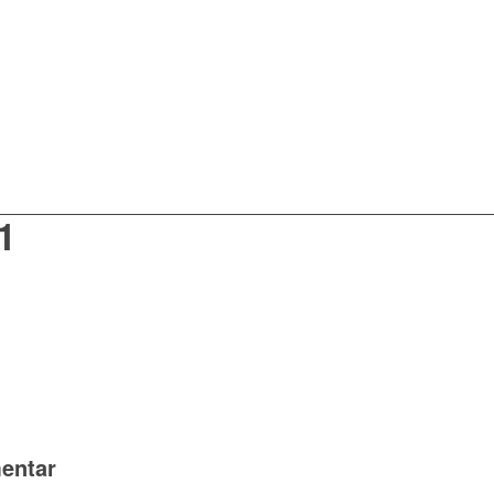
1
entar