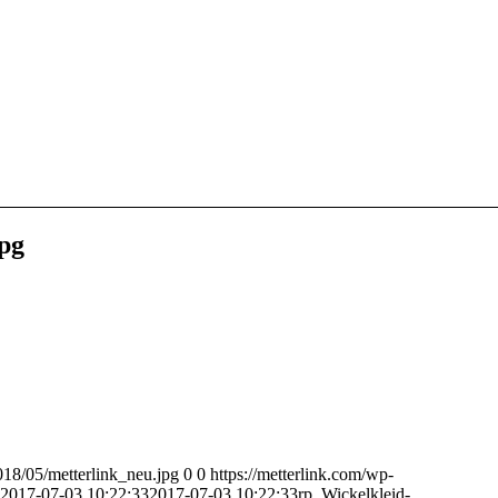
pg
018/05/metterlink_neu.jpg
0
0
https://metterlink.com/wp-
2017-07-03 10:22:33
2017-07-03 10:22:33
rp_Wickelkleid-