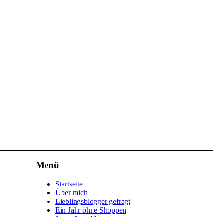
Menü
Startseite
Über mich
Lieblingsblogger gefragt
Ein Jahr ohne Shoppen