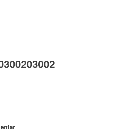
-0300203002
entar