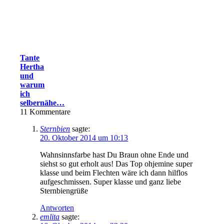
Tante
Hertha
und
warum
ich
selbernähe…
11
Kommentare
Sternbien
sagte:
20. Oktober 2014 um 10:13
Wahnsinnsfarbe hast Du Braun ohne Ende und
siehst so gut erholt aus! Das Top ohjemine super
klasse und beim Flechten wäre ich dann hilflos
aufgeschmissen. Super klasse und ganz liebe
Sternbiengrüße
Antworten
emlita
sagte: