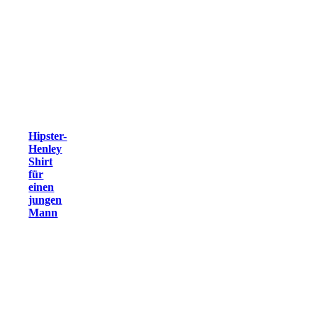
Hipster-
Henley
Shirt
für
einen
jungen
Mann