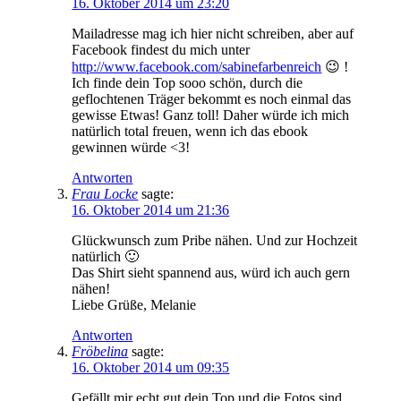
16. Oktober 2014 um 23:20
Mailadresse mag ich hier nicht schreiben, aber auf
Facebook findest du mich unter
http://www.facebook.com/sabinefarbenreich
😉 !
Ich finde dein Top sooo schön, durch die
geflochtenen Träger bekommt es noch einmal das
gewisse Etwas! Ganz toll! Daher würde ich mich
natürlich total freuen, wenn ich das ebook
gewinnen würde <3!
Antworten
Frau Locke
sagte:
16. Oktober 2014 um 21:36
Glückwunsch zum Pribe nähen. Und zur Hochzeit
natürlich 🙂
Das Shirt sieht spannend aus, würd ich auch gern
nähen!
Liebe Grüße, Melanie
Antworten
Fröbelina
sagte:
16. Oktober 2014 um 09:35
Gefällt mir echt gut dein Top und die Fotos sind