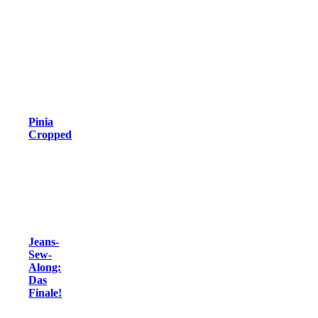
Pinia
Cropped
Jeans-
Sew-
Along:
Das
Finale!