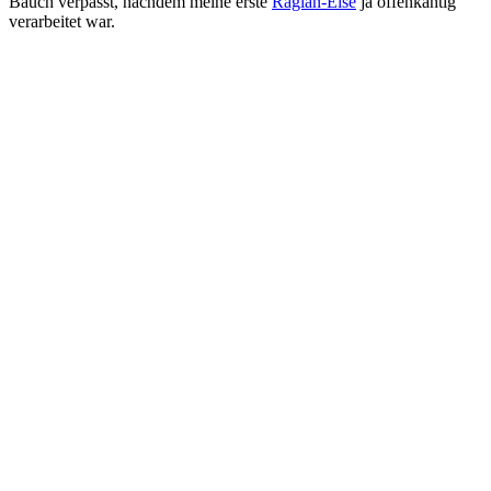
Bauch verpasst, nachdem meine erste
Raglan-Else
ja offenkantig
verarbeitet war.