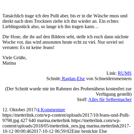
Tatsächlich trage ich den Pulli aber, bis er in die Wäsche muss und
direkt nach dem Trocknen ziehe ich ihn wieder an. Ein echtes
Lieblingsstück also, so lange ich ihn tragen kann…
Die Hose, die ihr auf den Bildern seht, stelle ich euch dann nächste
Woche vor, das wird ansonsten heute echt zu viel. Nur soviel sei
verraten: Es ist keine Jeans!
Viele Grüße,
Marina
Link:
RUMS
Schnitt:
Raglan-Else
von Schneidernmeistern
(Der Schnitt wurde mir im Rahmen des Probenähens kostenfrei zur
Verfügung gestellt)
Stoff:
Alles für Selbermacher
12. Oktober 2017
/
4 Kommentare
https://metterlink.com/wp-content/uploads/2017/10/Jeans-und-Pulli-
9798.jpg
427
640
marina.metterlink
https://metterlink.com/wp-
content/uploads/2018/05/metterlink_neu.jpg
marina.metterlink
2017-
10-12 00:00:46
2017-10-12 06:59:02
Eine bestickte Else