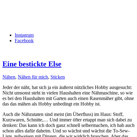
Instagram
Facebook
Eine bestickte Else
Nähen
,
Nähen für mich
,
Sticken
Jeder der näht, hat sich ja ein äußerst nützliches Hobby ausgesucht:
Nicht umsonst steht in vielen Haushalten eine Nähmaschine, so wie
es bei den Haushalten mit Garten auch einen Rasenmäher gibt, ohne
das das mähen als Hobby unbedingt ein Hobby ist.
Auch die Nähzutaten sind meist (im Überfluss) im Haus: Stoff,
Kurzwaren, Schnitte,… Und immer öfter ertappt man sich dabei zu
denken: Das kann ich doch ganz schnell selbermachen, ich hab auch
schon alles dafür daheim. Und so wächst und wächst die To-Sew-
Liste, teilweisen mit Dingen, die wir wirklich brauchen. Aber das