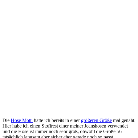
Die
Hose Motti
hatte ich bereits in einer
größeren Größe
mal genäht.
Hier habe ich einen Stoffrest einer meiner Jeanshosen verwendet
und die Hose ist immer noch sehr groß, obwohl die Größe 56
tatsächlich langsam aber sicher eher gerade noch so passt.