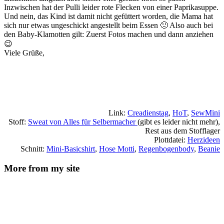
Inzwischen hat der Pulli leider rote Flecken von einer Paprikasuppe.
Und nein, das Kind ist damit nicht gefüttert worden, die Mama hat
sich nur etwas ungeschickt angestellt beim Essen 🙂 Also auch bei
den Baby-Klamotten gilt: Zuerst Fotos machen und dann anziehen
😉
Viele Grüße,
Link:
Creadienstag
,
HoT
,
SewMini
Stoff:
Sweat von Alles für Selbermacher
(gibt es leider nicht mehr),
Rest aus dem Stofflager
Plottdatei:
Herzideen
Schnitt:
Mini-Basicshirt
,
Hose Motti
,
Regenbogenbody
,
Beanie
More from my site