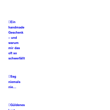
Ein
handmade
Geschenk
– und
warum
mir das
oft so
schwerfällt
Sag
niemals
nie…
Güldenes