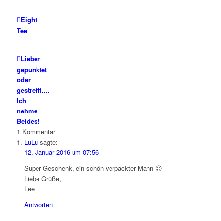
Eight
Tee
Lieber
gepunktet
oder
gestreift….
Ich
nehme
Beides!
1
Kommentar
LuLu
sagte:
12. Januar 2016 um 07:56
Super Geschenk, ein schön verpackter Mann 😉
Liebe Grüße,
Lee
Antworten