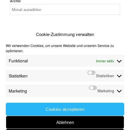
Archiv
Cookie-Zustimmung verwalten
MENÜ
Wir verwenden Cookies, um unsere Website und unseren Service zu
optimieren.
Startseite
Funktional
Immer aktiv
Über mich
Lieblingsblogger gefragt
Statistiken
Statistiken
Ein Jahr ohne Shoppen
Jeans Sew Along
Marketing
Marketing
Freebie
Impressum & Datenschutz
Cookies akzeptieren
Ablehnen