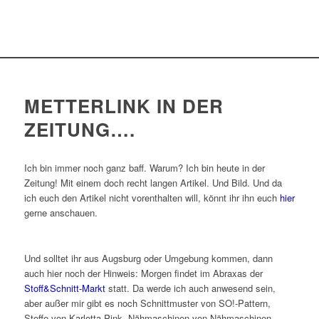
METTERLINK IN DER
ZEITUNG….
Ich bin immer noch ganz baff. Warum? Ich bin heute in der
Zeitung! Mit einem doch recht langen Artikel. Und Bild. Und da
ich euch den Artikel nicht vorenthalten will, könnt ihr ihn euch
hier
gerne anschauen.
Und solltet ihr aus Augsburg oder Umgebung kommen, dann
auch hier noch der Hinweis: Morgen findet im Abraxas der
Stoff&Schnitt-Markt
statt. Da werde ich auch anwesend sein,
aber außer mir gibt es noch Schnittmuster von SO!-Pattern,
Stoffe von Karlotta Pink, Nähmaschinen von Nähmaschinen