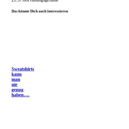
Das könnte Dich auch interessieren
Sweatshirts
kann
man
nie
genug
haben….