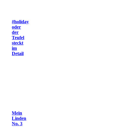
#holiday
oder
der
Teufel
steckt
im
Detail
Mein
Linden
No. 3