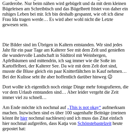
Garderobe. Nur beim nähen wird gebügelt und da mit dem kleinen
Bügeleisen am Schreibtisch und das Bügelbrett fristet von daher ein
ruhiges Leben bei mir. Ich bin deshalb gespannt, wie oft ich diese
Frau Ida tragen werde… Es wird aber wohl nicht die Letzte
gewesen sein.
Die Bilder sind im Übrigen in Kaltern entstanden. Wir sind jedes
Jahr für ein paar Tage am Kalterer See mit dem Zelt und genießen
die wundervolle Landschaft in Südtirol mit Weinbergen,
Apfelbäumen und mittendrin, ich sag immer wie die Soße im
Kartoffelbrei, der Kalterer See. Da wir mit dem Zelt dort sind,
musste die Bluse gleich ein paar Knitterfältchen in Kauf nehmen…
Bei der Kulisse seht ihr aber hoffentlich darüber hinweg 😉
Dort wollte ich eigentlich noch einige Dinge mehr fotografieren, die
vor dem Urlaub entstanden sind… Aber leider vergeht die Zeit
immer viel zu schnell…
Am Ende möchte ich nochmal auf
„This is not okay“
aufmerksam
machen. Inzwischen sind es über 100 sagenhafte Beiträge (meinen
könnt ihr
hier
nochmal nachlesen) und ich muss das Zitat einfach
hier nochmal aufgreifen, dass Katja von
Schönstebastelzeit
heute
gepostet hat: