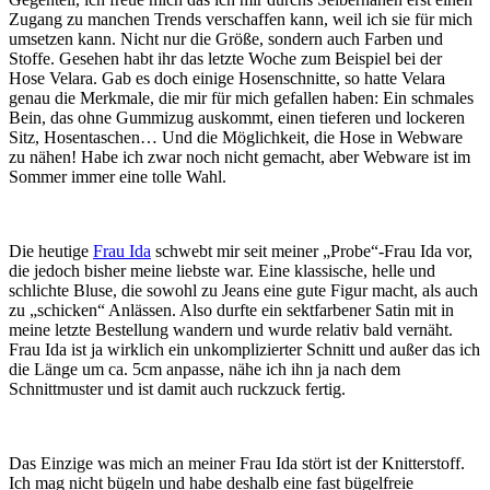
Zugang zu manchen Trends verschaffen kann, weil ich sie für mich
umsetzen kann. Nicht nur die Größe, sondern auch Farben und
Stoffe. Gesehen habt ihr das letzte Woche zum Beispiel bei der
Hose Velara. Gab es doch einige Hosenschnitte, so hatte Velara
genau die Merkmale, die mir für mich gefallen haben: Ein schmales
Bein, das ohne Gummizug auskommt, einen tieferen und lockeren
Sitz, Hosentaschen… Und die Möglichkeit, die Hose in Webware
zu nähen! Habe ich zwar noch nicht gemacht, aber Webware ist im
Sommer immer eine tolle Wahl.
Die heutige
Frau Ida
schwebt mir seit meiner „Probe“-Frau Ida vor,
die jedoch bisher meine liebste war. Eine klassische, helle und
schlichte Bluse, die sowohl zu Jeans eine gute Figur macht, als auch
zu „schicken“ Anlässen. Also durfte ein sektfarbener Satin mit in
meine letzte Bestellung wandern und wurde relativ bald vernäht.
Frau Ida ist ja wirklich ein unkomplizierter Schnitt und außer das ich
die Länge um ca. 5cm anpasse, nähe ich ihn ja nach dem
Schnittmuster und ist damit auch ruckzuck fertig.
Das Einzige was mich an meiner Frau Ida stört ist der Knitterstoff.
Ich mag nicht bügeln und habe deshalb eine fast bügelfreie