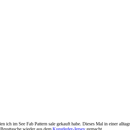
den ich im See Fab Pattern sale gekauft habe. Dieses Mal in einer allta
 Brusttasche wieder aus dem
Kunstleder-Jersey
gemacht.