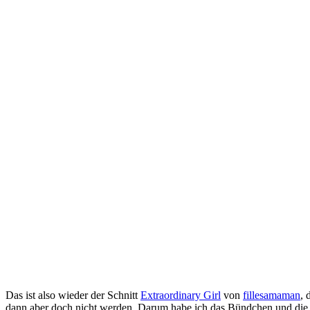
Das ist also wieder der Schnitt
Extraordinary Girl
von
fillesamaman
, 
dann aber doch nicht werden. Darum habe ich das Bündchen und die