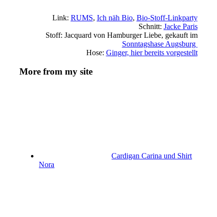
Link:
RUMS
,
Ich näh Bio
,
Bio-Stoff-Linkparty
Schnitt:
Jacke Paris
Stoff: Jacquard von Hamburger Liebe, gekauft im
Sonntagshase Augsburg
Hose:
Ginger, hier bereits vorgestellt
More from my site
Cardigan Carina und Shirt
Nora