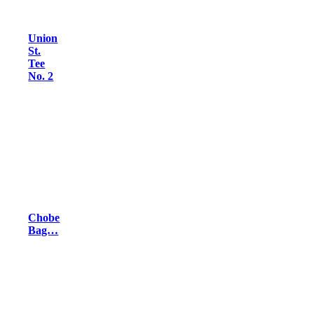
Union
St.
Tee
No. 2
Chobe
Bag…