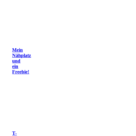
Mein
Nähplatz
und
ein
Freebie!
T-