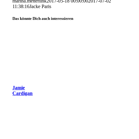
marina.metterlink
2017-05-18 00:00:00
2017-07-02
11:38:16
Jacke Paris
Das könnte Dich auch interessieren
Jamie
Cardigan