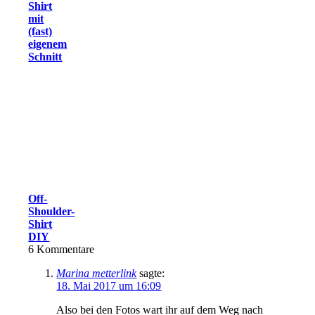
Shirt
mit
(fast)
eigenem
Schnitt
Off-
Shoulder-
Shirt
DIY
6
Kommentare
Marina metterlink
sagte:
18. Mai 2017 um 16:09
Also bei den Fotos wart ihr auf dem Weg nach