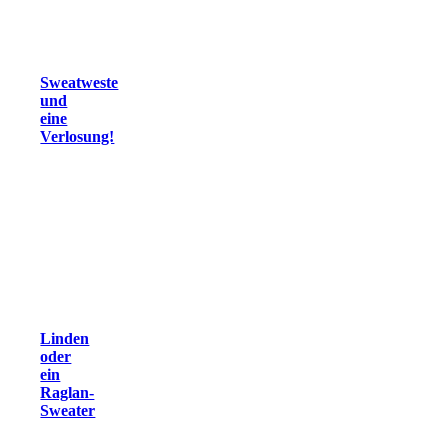
Sweatweste
und
eine
Verlosung!
Linden
oder
ein
Raglan-
Sweater