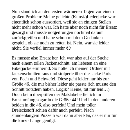
Nun stand ich an den ersten wärmeren Tagen vor einem
großen Problem: Meine geliebte (Kunst-)Lederjacke war
eigentlich schon aussortiert, weil sie an einigen Stellen
nicht mehr schön war. Ich hatte aber noch nicht für Ersatz
gesorgt und musste notgedrungen nochmal darauf
zurückgreifen und habe schon mit dem Gedanken
gespielt, ob sie noch zu retten ist. Nein, war sie leider
nicht. Sie verfiel immer mehr 🙂
Es musste also Ersatz her. Ich war also auf der Suche
nach einem tollen Jackenschnitt, am liebsten an eine
Bikerjacke erinnernd. So holte ich meinen Ordner mit
Jackenschnitten raus und stolperte über die Jacke Paris
von Pech und Schwefel. Diese geht leider nur bis zur
Größe 46, die mir bisher leider nie passte (ich musste den
Schnitt trotzdem haben. Logik? Keine, tut mir leid…).
Doch beim überprüfen der Maßtabelle fiel ich im
Brustumfang sogar in die Größe 44! Und in den anderen
beiden in die 46, also perfekt! Und mein toller
Dreieckstoff schien dafür auch perfekt. Nach
stundenlangem Puzzeln war dann aber klar, das er nur für
die kurze Länge genügt.