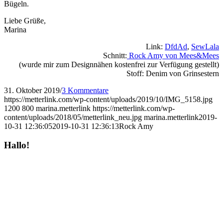
Bügeln.
Liebe Grüße,
Marina
Link:
DfdAd
,
SewLala
Schnitt:
Rock Amy von Mees&Mees
(wurde mir zum Designnähen kostenfrei zur Verfügung gestellt)
Stoff: Denim von Grinsestern
31. Oktober 2019
/
3 Kommentare
https://metterlink.com/wp-content/uploads/2019/10/IMG_5158.jpg
1200
800
marina.metterlink
https://metterlink.com/wp-
content/uploads/2018/05/metterlink_neu.jpg
marina.metterlink
2019-
10-31 12:36:05
2019-10-31 12:36:13
Rock Amy
Hallo!