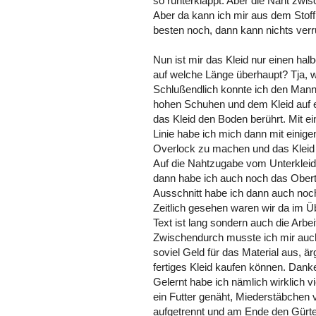
so runterklappt. Aber die Naht zwis
Aber da kann ich mir aus dem Stoff 
besten noch, dann kann nichts ver
Nun ist mir das Kleid nur einen halb
auf welche Länge überhaupt? Tja, w
Schlußendlich konnte ich den Mann 
hohen Schuhen und dem Kleid auf ei
das Kleid den Boden berührt. Mit ei
Linie habe ich mich dann mit einig
Overlock zu machen und das Klei
Auf die Nahtzugabe vom Unterkleid
dann habe ich auch noch das Oberte
Ausschnitt habe ich dann auch noch
Zeitlich gesehen waren wir da im Ü
Text ist lang sondern auch die Arb
Zwischendurch musste ich mir auch 
soviel Geld für das Material aus, ä
fertiges Kleid kaufen können. Dank
Gelernt habe ich nämlich wirklich 
ein Futter genäht, Miederstäbchen
aufgetrennt und am Ende den Gürtel 