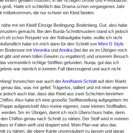
die einem gefallen müssen, in der richtigen Größe und Preisklasse,
o groß. Hatte ich schließlich das Drama schon vergangenes Jahr
t mitbekommen, die nur schwer ein Kleid fanden.
h nähe mir ein Kleid! Einzige Bedingung: Bodenlang. Gut, also habe
ttmustern gemacht. Bei den Burda-Schnittmustern stand ich jedoch
h eh schon Respekt vor der Nähaufgabe hatte, wollte ich nicht
ußendlich habe ich mich dann für den Schnitt von
Mimi G Style
 am Bodensee mit
Veronika
und
Annika
(bei der es im Übrigen noch
 gibt und einen tollen Gewinn zu ergattern!)
und unserem Besuch
as vermeintlich richtige Stöfflein gefunden. Nunja, gut das ich
gebnis war nämlich in keinem Fall überzeugend und auch nicht
Anfang! Inzwischen war auch der
AnniNanni-Schnitt
auf dem Markt
genau das, was mir gefiel: Trägerlos, tailliert und mit einer eigenen
 jedoch auch klar, dass das Kleid aus zwei Schichten bestehen
hiffon. Also habe ich eine groooße Stoffbestellung aufgegeben: Im
f Pappe aufgewickelt! Also meine eigenen, zwar kleinen Stoffballen.
t werden. 5m im Übrigen, damit ich noch Überschuss habe, denn
n, den Chiffon genau nach Schnitt zu nähen. Der Stoff wird in meinen
dass er Falten wirft und drapiert wird. Mein Plan war also das
itt zu nähen, die obere Kante unversäubert zu lassen und daran