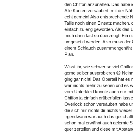
den Chiffon anzunähen. Das habe ic
Alle Kanten versäubert, mit der Nä
echt gemein! Also entsprechende Na
Taille noch einen Einsatz machen, d
einfach zu eng geworden. Als das U
mich dann fast so überzeugt! Ein ri
umgesetzt werden. Also muss der Ch
einem Schlauch zusammengenäht un
Plan.
Wisst ihr, wie schwer so viel Chiff
gerne selber ausprobieren 😉 Neinn
ging gar nicht! Das Oberteil hat e
war nichts mehr zu sehen und es wa
vom Unterkleid konnte auch nur mi
Chiffon ja einfach drüberfallen lass
Overlock schon versäubert habe und
die sich mir nichts dir nichts wiede
Irgendwann war auch das geschafft. 
schon mal erwähnt auch gelernte Sc
quer zerteilen und diese mit Abstan