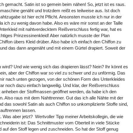
h gemacht. Satin ist so gemein beim nähen! So, jetzt ist es raus.
hmaschine genäht und trotzdem reißt es teilweise aus. Ist doch
htzugabe ist hier echt Pflicht. Ansonsten musste ich nur in der
a ich zu wenig davon habe. Also es wäre mir sonst an der Taille
nterkleid mit nahtverdecktem Reißverschluss fertig war, hat es
chtiges Prinzessinenkleid! Aber natürlich musste der Plan
iffon übers Kleid drüber. Also habe ich einfach den Chiffon zu
d das dann angenäht und mit einem Gürtel drapiert. Soweit der
on wird? Und wie wenig sich das drapieren lässt? Nein? Ihr könnt es
ein, aber der Chiffon war so viel zu schwer und zu unförmig. Das
s mir nach unten gezogen, von der schönen Form des Unterkleides
r noch dazu einfach langweilig. Und klar, der Reißverschluss
t anheben der Stoffmassen geöffnet werden, da habe ich den
en. Also raus mit dem Nahttrenner. Gut das ich alle Nähte mit der
 das sowohl Satin als auch Chiffon so unkomplizierte Stoffe sind,
r auftrennen lassen.
Was aber jetzt? Wertvoller Tipp meiner Arbeitskollegin, die wie
hneiderin ist: Das Schnittmuster vom Oberteil in viele Stücke
d auf den Stoff legen und zuschneiden. So hat der Stoff genug