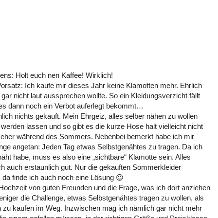
ens: Holt euch nen Kaffee! Wirklich!
rsatz: Ich kaufe mir dieses Jahr keine Klamotten mehr. Ehrlich
 gar nicht laut aussprechen wollte. So ein Kleidungsverzicht fällt
 es dann noch ein Verbot auferlegt bekommt…
hlich nichts gekauft. Mein Ehrgeiz, alles selber nähen zu wollen
rden lassen und so gibt es die kurze Hose halt vielleicht nicht
eher während des Sommers. Nebenbei bemerkt habe ich mir
nge angetan: Jeden Tag etwas Selbstgenähtes zu tragen. Da ich
ht habe, muss es also eine „sichtbare“ Klamotte sein. Alles
ich auch erstaunlich gut. Nur die gekauften Sommerkleider
da finde ich auch noch eine Lösung 😉
Hochzeit von guten Freunden und die Frage, was ich dort anziehen
eniger die Challenge, etwas Selbstgenähtes tragen zu wollen, als
 zu kaufen im Weg. Inzwischen mag ich nämlich gar nicht mehr