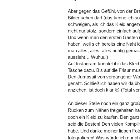
Aber gegen das Gefühl, von der Br
Bilder sehen darf (das kenne ich s
schweigen, als ich das Kleid angez
nicht nur stolz, sondern einfach au
Und wenn man den ersten Gästen üb
haben, weil sich bereits eine Naht 
man alles, alles, alles richtig ge
aussieht… Wuhuu!)
Auf Instagram konntet ihr das Kle
Tasche dazu. Bis auf die Frisur mus
Den Jumpsuit von vergangener Woch
genäht. Schließlich haben wir da 
anziehen, ist doch klar 😉 (Total v
An dieser Stelle noch ein ganz gr
Rücken zum Nähen freigehalten hat u
doch ein Kleid zu kaufen. Den gan
seid die Besten! Den vielen Kompl
habe. Und danke meiner lieben Fotog
fotografieren! Was würde ich nur o