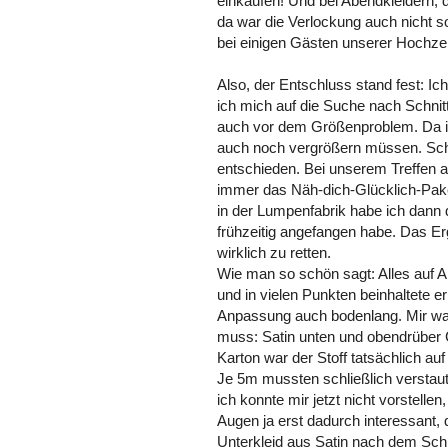
einkaufen! Und bei Abendkleidern, 
da war die Verlockung auch nicht s
bei einigen Gästen unserer Hochzei
Also, der Entschluss stand fest: Ic
ich mich auf die Suche nach Schni
auch vor dem Größenproblem. Da ic
auch noch vergrößern müssen. Schl
entschieden. Bei unserem Treffen
immer das Näh-dich-Glücklich-Paket
in der Lumpenfabrik habe ich dann d
frühzeitig angefangen habe. Das Er
wirklich zu retten.
Wie man so schön sagt: Alles auf 
und in vielen Punkten beinhaltete er 
Anpassung auch bodenlang. Mir war
muss: Satin unten und obendrüber C
Karton war der Stoff tatsächlich au
Je 5m mussten schließlich verstau
ich konnte mir jetzt nicht vorstelle
Augen ja erst dadurch interessant, 
Unterkleid aus Satin nach dem Schn