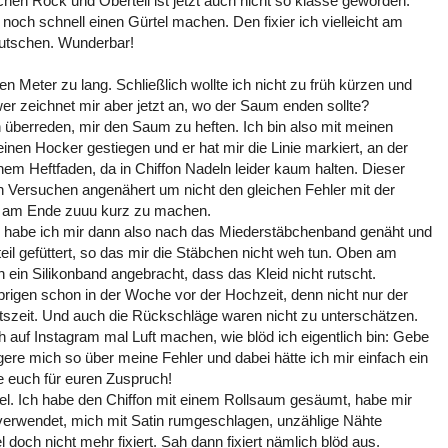
chen Rock und Oberteil ist jetzt auch nicht so klasse geworden.
noch schnell einen Gürtel machen. Den fixier ich vielleicht am
rutschen. Wunderbar!
en Meter zu lang. Schließlich wollte ich nicht zu früh kürzen und
er zeichnet mir aber jetzt an, wo der Saum enden sollte?
überreden, mir den Saum zu heften. Ich bin also mit meinen
nen Hocker gestiegen und er hat mir die Linie markiert, an der
nem Heftfaden, da in Chiffon Nadeln leider kaum halten. Dieser
en Versuchen angenähert um nicht den gleichen Fehler mit der
d am Ende zuuu kurz zu machen.
 habe ich mir dann also nach das Miederstäbchenband genäht und
il gefüttert, so das mir die Stäbchen nicht weh tun. Oben am
 ein Silikonband angebracht, dass das Kleid nicht rutscht.
brigen schon in der Woche vor der Hochzeit, denn nicht nur der
eitszeit. Und auch die Rückschläge waren nicht zu unterschätzen.
auf Instagram mal Luft machen, wie blöd ich eigentlich bin: Gebe
rgere mich so über meine Fehler und dabei hätte ich mir einfach ein
e euch für euren Zuspruch!
viel. Ich habe den Chiffon mit einem Rollsaum gesäumt, habe mir
 verwendet, mich mit Satin rumgeschlagen, unzählige Nähte
doch nicht mehr fixiert. Sah dann fixiert nämlich blöd aus.