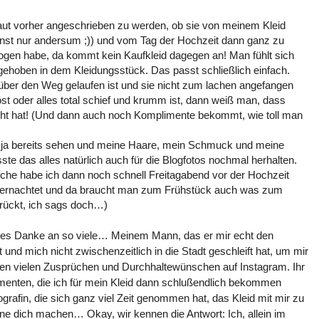
aut vorher angeschrieben zu werden, ob sie von meinem Kleid
onst nur andersum ;)) und vom Tag der Hochzeit dann ganz zu
ogen habe, da kommt kein Kaufkleid dagegen an! Man fühlt sich
fgehoben in dem Kleidungsstück. Das passt schließlich einfach.
er den Weg gelaufen ist und sie nicht zum lachen angefangen
löst oder alles total schief und krumm ist, dann weiß man, dass
macht hat! (Und dann auch noch Komplimente bekommt, wie toll man
id ja bereits sehen und meine Haare, mein Schmuck und meine
ste das alles natürlich auch für die Blogfotos nochmal herhalten.
e habe ich dann noch schnell Freitagabend vor der Hochzeit
übernachtet und da braucht man zum Frühstück auch was zum
errückt, ich sags doch…)
oßes Danke an so viele… Meinem Mann, das er mir echt den
nd mich nicht zwischenzeitlich in die Stadt geschleift hat, um mir
zen vielen Zusprüchen und Durchhaltewünschen auf Instagram. Ihr
imenten, die ich für mein Kleid dann schlußendlich bekommen
rafin, die sich ganz viel Zeit genommen hat, das Kleid mit mir zu
hne dich machen… Okay, wir kennen die Antwort: Ich, allein im