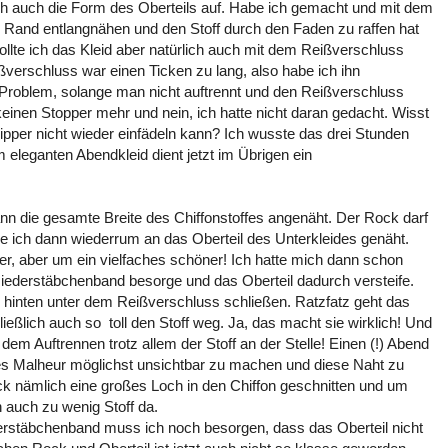
och auch die Form des Oberteils auf. Habe ich gemacht und mit dem
am Rand entlangnähen und den Stoff durch den Faden zu raffen hat
ollte ich das Kleid aber natürlich auch mit dem Reißverschluss
ßverschluss war einen Ticken zu lang, also habe ich ihn
Problem, solange man nicht auftrennt und den Reißverschluss
 keinen Stopper mehr und nein, ich hatte nicht daran gedacht. Wisst
ipper nicht wieder einfädeln kann? Ich wusste das drei Stunden
 eleganten Abendkleid dient jetzt im Übrigen ein
ann die gesamte Breite des Chiffonstoffes angenäht. Der Rock darf
be ich dann wiederrum an das Oberteil des Unterkleides genäht.
hter, aber um ein vielfaches schöner! Ich hatte mich dann schon
iederstäbchenband besorge und das Oberteil dadurch versteife.
hinten unter dem Reißverschluss schließen. Ratzfatz geht das
ließlich auch so toll den Stoff weg. Ja, das macht sie wirklich! Und
dem Auftrennen trotz allem der Stoff an der Stelle! Einen (!) Abend
ses Malheur möglichst unsichtbar zu machen und diese Naht zu
ock nämlich eine großes Loch in den Chiffon geschnitten und um
auch zu wenig Stoff da.
erstäbchenband muss ich noch besorgen, dass das Oberteil nicht