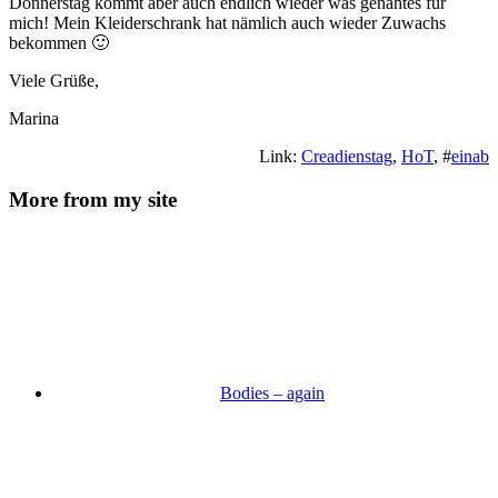
Donnerstag kommt aber auch endlich wieder was genähtes für
mich! Mein Kleiderschrank hat nämlich auch wieder Zuwachs
bekommen 🙂
Viele Grüße,
Marina
Link:
Creadienstag
,
HoT
, #
einab
More from my site
Bodies – again