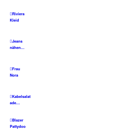
Riviera
Kleid
Jeans
nähen…
Frau
Nora
Kabelsalat
ade…
Blazer
Pattydoo