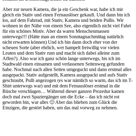
Aber zur neuen Kamera, die ja ein Geschenk war, habe ich mir
gleich ein Stativ und einen Fernauslöser gekauft. Und dann bin ich
los, auf dem Fahrrad, mit Stativ, Kamera und beiden Pullis. Wir
wohnen in der Nähe von einem See, also eigentlich nicht viel Fahrt
für ein schönes Motiv. Aber da waren Menschenmassen
unterwegs!!! (Hätte man an einem Sonntagnachmittag natürlich
nicht erwarten können) Und ich bin dann doch eher von der
scheuen Sorte (aber ehrlich, wer hampelt freiwillig vor vielen
Leuten und dem Stativ rum und macht sich dabei alleine zum
Affen?). Also war ich ganz schön lange unterwegs, bis ich im
Stadtwald einen einsamen und verlassenen Seitenweg gefunden
habe. Nochmal nach allen Seiten umgeguckt und dann erstmal alles
ausgepackt. Stativ aufgestellt, Kamera ausgepackt und aufs Stativ
geschraubt, Pulli angezogen (es war nämlich so warm, das ich im T-
Shirt unterwegs war) und mit dem Fernauslöser erstmal in die
Büsche verschlagen… Während dieser ganzen Prozedur kamen
doch mal zwei Spaziergänger um die Ecke – das ich nicht rot
geworden bin, war alles 🙂 Aber das blieben zum Glück die
Einzigen, die gestört haben, um das mal vorweg zu nehmen.