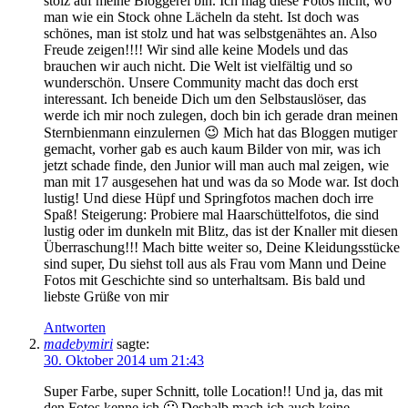
stolz auf meine Bloggerei bin. Ich mag diese Fotos nicht, wo
man wie ein Stock ohne Lächeln da steht. Ist doch was
schönes, man ist stolz und hat was selbstgenähtes an. Also
Freude zeigen!!!! Wir sind alle keine Models und das
brauchen wir auch nicht. Die Welt ist vielfältig und so
wunderschön. Unsere Community macht das doch erst
interessant. Ich beneide Dich um den Selbstauslöser, das
werde ich mir noch zulegen, doch bin ich gerade dran meinen
Sternbienmann einzulernen 😉 Mich hat das Bloggen mutiger
gemacht, vorher gab es auch kaum Bilder von mir, was ich
jetzt schade finde, den Junior will man auch mal zeigen, wie
man mit 17 ausgesehen hat und was da so Mode war. Ist doch
lustig! Und diese Hüpf und Springfotos machen doch irre
Spaß! Steigerung: Probiere mal Haarschüttelfotos, die sind
lustig oder im dunkeln mit Blitz, das ist der Knaller mit diesen
Überraschung!!! Mach bitte weiter so, Deine Kleidungsstücke
sind super, Du siehst toll aus als Frau vom Mann und Deine
Fotos mit Geschichte sind so unterhaltsam. Bis bald und
liebste Grüße von mir
Antworten
madebymiri
sagte:
30. Oktober 2014 um 21:43
Super Farbe, super Schnitt, tolle Location!! Und ja, das mit
den Fotos kenne ich 🙂 Deshalb mach ich auch keine