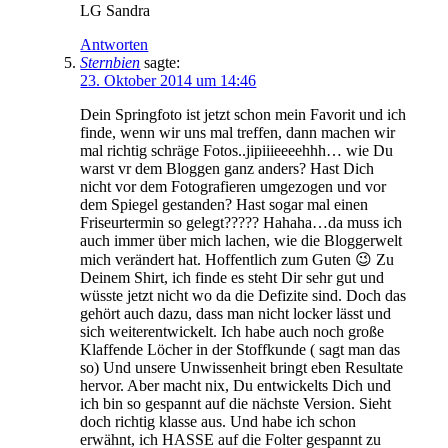
LG Sandra
Antworten
Sternbien
sagte:
23. Oktober 2014 um 14:46
Dein Springfoto ist jetzt schon mein Favorit und ich
finde, wenn wir uns mal treffen, dann machen wir
mal richtig schräge Fotos..jipiiieeeehhh… wie Du
warst vr dem Bloggen ganz anders? Hast Dich
nicht vor dem Fotografieren umgezogen und vor
dem Spiegel gestanden? Hast sogar mal einen
Friseurtermin so gelegt????? Hahaha…da muss ich
auch immer über mich lachen, wie die Bloggerwelt
mich verändert hat. Hoffentlich zum Guten 😉 Zu
Deinem Shirt, ich finde es steht Dir sehr gut und
wüsste jetzt nicht wo da die Defizite sind. Doch das
gehört auch dazu, dass man nicht locker lässt und
sich weiterentwickelt. Ich habe auch noch große
Klaffende Löcher in der Stoffkunde ( sagt man das
so) Und unsere Unwissenheit bringt eben Resultate
hervor. Aber macht nix, Du entwickelts Dich und
ich bin so gespannt auf die nächste Version. Sieht
doch richtig klasse aus. Und habe ich schon
erwähnt, ich HASSE auf die Folter gespannt zu