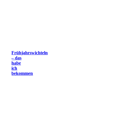
Frühjahrswichteln
– das
habe
ich
bekommen