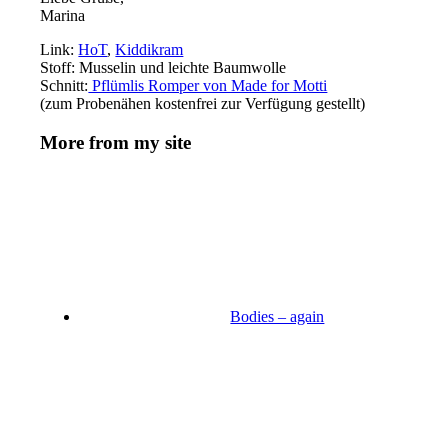
Marina
Link:
HoT
,
Kiddikram
Stoff: Musselin und leichte Baumwolle
Schnitt:
Pflümlis Romper von Made for Motti
(zum Probenähen kostenfrei zur Verfügung gestellt)
More from my site
Bodies – again